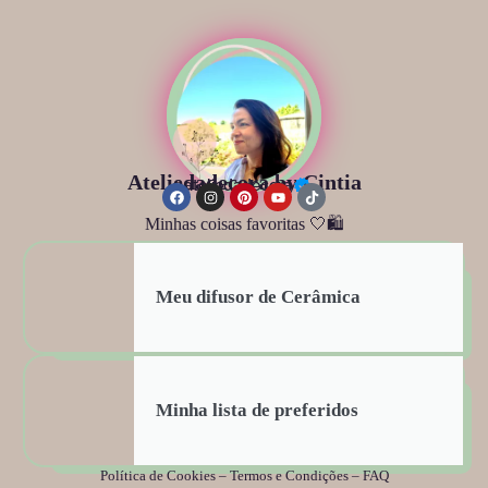
Ateliedadecora by Cintia
@ateliedadecora
Minhas coisas favoritas 🤍🛍️
Meu difusor de Cerâmica
Minha lista de preferidos
Política de Cookies
–
Termos e Condições
–
FAQ