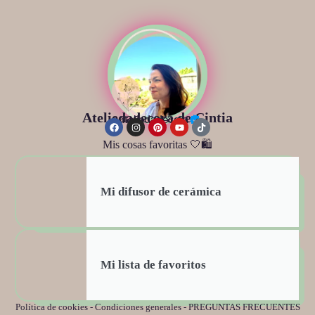
Ateliedadecora de Cintia
@ateliedadecora
Mis cosas favoritas 🤍🛍️
Mi difusor de cerámica
Mi lista de favoritos
Política de cookies
-
Condiciones generales
-
PREGUNTAS FRECUENTES