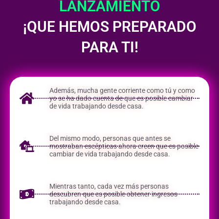
LANZAMIENTO
¡QUE HEMOS PREPARADO
PARA TI!
Además, mucha gente corriente como tú y como
yo se ha dado cuenta de que es posible cambiar
de vida trabajando desde casa.
Del mismo modo, personas que antes se
mostraban escépticas ahora creen que es posible
cambiar de vida trabajando desde casa.
Mientras tanto, cada vez más personas
descubren que es posible obtener ingresos
trabajando desde casa.