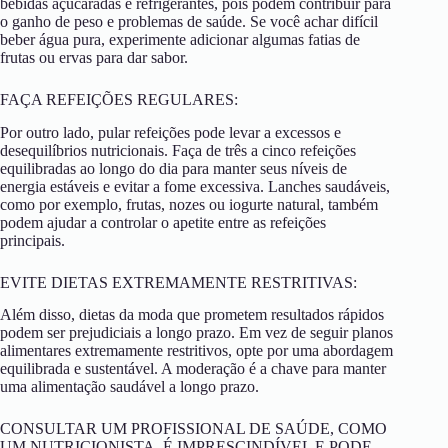
bebidas açucaradas e refrigerantes, pois podem contribuir para
o ganho de peso e problemas de saúde. Se você achar difícil
beber água pura, experimente adicionar algumas fatias de
frutas ou ervas para dar sabor.
FAÇA REFEIÇÕES REGULARES:
Por outro lado, pular refeições pode levar a excessos e
desequilíbrios nutricionais. Faça de três a cinco refeições
equilibradas ao longo do dia para manter seus níveis de
energia estáveis e evitar a fome excessiva. Lanches saudáveis,
como por exemplo, frutas, nozes ou iogurte natural, também
podem ajudar a controlar o apetite entre as refeições
principais.
EVITE DIETAS EXTREMAMENTE RESTRITIVAS:
Além disso, dietas da moda que prometem resultados rápidos
podem ser prejudiciais a longo prazo. Em vez de seguir planos
alimentares extremamente restritivos, opte por uma abordagem
equilibrada e sustentável. A moderação é a chave para manter
uma alimentação saudável a longo prazo.
CONSULTAR UM PROFISSIONAL DE SAÚDE, COMO
UM NUTRICIONISTA, É IMPRESCINDÍVEL E PODE