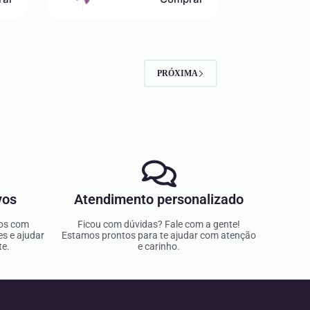
PRÓXIMA
vos
Atendimento personalizado
dos com
Ficou com dúvidas? Fale com a gente!
es e ajudar
Estamos prontos para te ajudar com atenção
te.
e carinho.