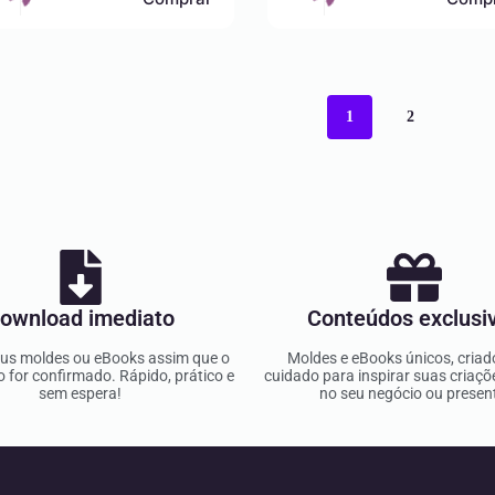
1
2
ownload imediato
Conteúdos exclusi
us moldes ou eBooks assim que o
Moldes e eBooks únicos, cria
for confirmado. Rápido, prático e
cuidado para inspirar suas criaçõ
sem espera!
no seu negócio ou presen