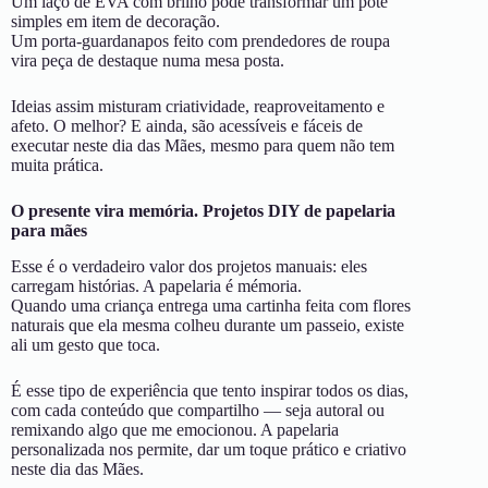
Um laço de EVA com brilho pode transformar um pote
simples em item de decoração.
Um porta-guardanapos feito com prendedores de roupa
vira peça de destaque numa mesa posta.
Ideias assim misturam criatividade, reaproveitamento e
afeto. O melhor? E ainda, são acessíveis e fáceis de
executar neste dia das Mães, mesmo para quem não tem
muita prática.
O presente vira memória. Projetos DIY de papelaria
para mães
Esse é o verdadeiro valor dos projetos manuais: eles
carregam histórias. A papelaria é mémoria.
Quando uma criança entrega uma cartinha feita com flores
naturais que ela mesma colheu durante um passeio, existe
ali um gesto que toca.
É esse tipo de experiência que tento inspirar todos os dias,
com cada conteúdo que compartilho — seja autoral ou
remixando algo que me emocionou. A papelaria
personalizada nos permite, dar um toque prático e criativo
neste dia das Mães.