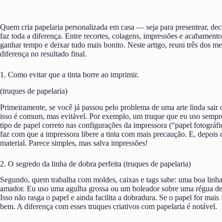
Quem cria papelaria personalizada em casa — seja para presentear, dec
faz toda a diferença. Entre recortes, colagens, impressões e acabamento
ganhar tempo e deixar tudo mais bonito. Neste artigo, reuni três dos m
diferença no resultado final.
1. Como evitar que a tinta borre ao imprimir.
(truques de papelaria)
Primeiramente, se você já passou pelo problema de uma arte linda sair
isso é comum, mas evitável. Por exemplo, um truque que eu uso sempre
tipo de papel correto nas configurações da impressora (“papel fotográfic
faz com que a impressora libere a tinta com mais precaução. E, depois 
material. Parece simples, mas salva impressões!
2. O segredo da linha de dobra perfeita (truques de papelaria)
Segundo, quem trabalha com moldes, caixas e tags sabe: uma boa linh
amador. Eu uso uma agulha grossa ou um boleador sobre uma régua de 
Isso não rasga o papel e ainda facilita a dobradura. Se o papel for ma
bem. A diferença com esses truques criativos com papelaria é notável.