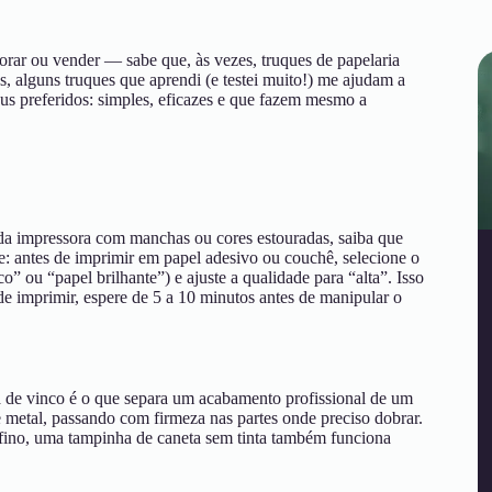
orar ou vender — sabe que, às vezes, truques de papelaria
s, alguns truques que aprendi (e testei muito!) me ajudam a
eus preferidos: simples, eficazes e que fazem mesmo a
 da impressora com manchas ou cores estouradas, saiba que
: antes de imprimir em papel adesivo ou couchê, selecione o
o” ou “papel brilhante”) e ajuste a qualidade para “alta”. Isso
de imprimir, espere de 5 a 10 minutos antes de manipular o
a de vinco é o que separa um acabamento profissional de um
metal, passando com firmeza nas partes onde preciso dobrar.
is fino, uma tampinha de caneta sem tinta também funciona