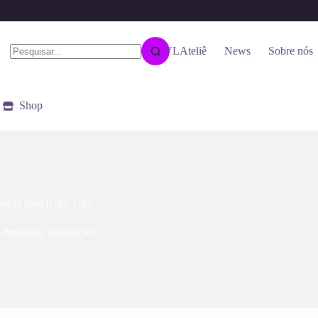
VLAteliê
News
Sobre nós
Sem
resultados
Shop
ticas para o dia a dia
rtesanato
,
Inspirações