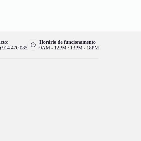
cto:
Horário de funcionamento
) 914 470 085
9AM - 12PM / 13PM - 18PM