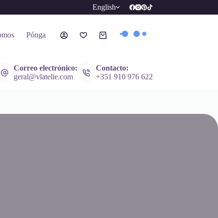
English
omos
Póngase en contacto con
Carro
de
compra
Correo electrónico:
Contacto:
geral@vlatelie.com
+351 910 976 622