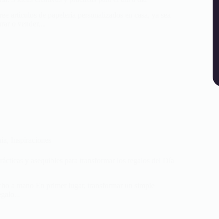
ee artículos de papelería personalizados en casa, ya sea
rar o vender,...
nía
,
Inspiraciones
prácticas y asequibles para transformar los regalos del Día
echo a mano En primer lugar, transformar un simple
galo...