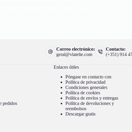
ble: creatividad respetuosa con el planeta
ía sostenible revela de nosotros Hablar de artesanía
ar...
Correo electrónico:
Contacto:
geral@vlatelie.com
(+351) 914 4
Enlaces útiles
Póngase en contacto con
Política de privacidad
Condiciones generales
Política de cookies
Política de envíos y entregas
e pedidos
Política de devoluciones y
reembolsos
Descargar gratis