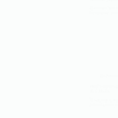
Cualquiera que cr
para regalar, deco
En
Artesa
Ideas creativas, 
de la Madre
El valor de lo h
recuerdo en un re