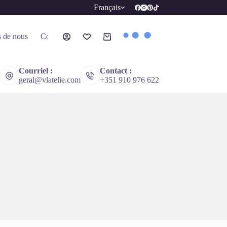
Français
 de nous
Contact
Panier
d’achat
Courriel :
Contact :
geral@vlatelie.com
+351 910 976 622