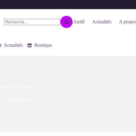
VLAteliê
Actualités
A propos
Aucun
résultat
Actualités
Boutique
ueuse de la planète
4
Inspirations