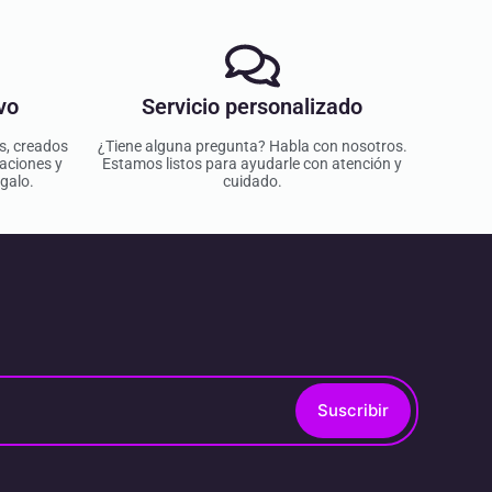
vo
Servicio personalizado
os, creados
¿Tiene alguna pregunta? Habla con nosotros.
aciones y
Estamos listos para ayudarle con atención y
galo.
cuidado.
Suscribir