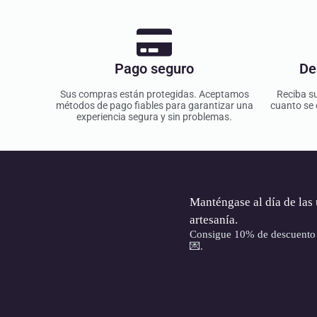
Pago seguro
De
Sus compras están protegidas. Aceptamos
Reciba su
métodos de pago fiables para garantizar una
cuanto se 
experiencia segura y sin problemas.
Manténgase al día de las 
artesanía.
Consigue 10% de descuento e
💌.