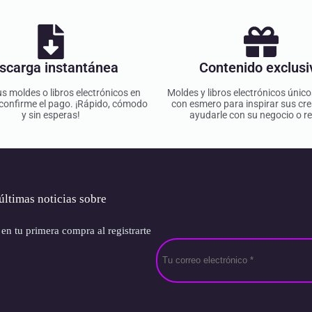
scarga instantánea
Contenido exclusi
s moldes o libros electrónicos en
Moldes y libros electrónicos únic
confirme el pago. ¡Rápido, cómodo
con esmero para inspirar sus cre
y sin esperas!
ayudarle con su negocio o re
últimas noticias sobre
n tu primera compra al registrarte