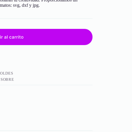
rmatos: svg, dxf y jpg.
r al carrito
OLDES
 SOBRE