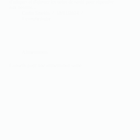
d'adapter et d'ajuster les soins de santé pour répondre
aux besoins...
Cintia Smelán
18/11/2024
1 commentaire
Alimentation
Conseils pour une alimentation saine