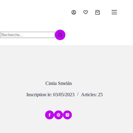
Passer
au
contenu
Panier
d’achat
Aucun
résultat
Cintia Smelán
Inscription le: 03/05/2023
Articles: 25