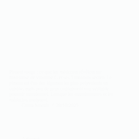
Piment rouge : ce que les médecins révèlent sur
l'overdose de vitamine C et ses 5 bienfaits secrets Le
piment est l'un des légumes les plus polyvalents en
cuisine, mais peu de gens connaissent son véritable
pouvoir nutritionnel. Lorsque les nutritionnistes et les
médecins analysent...
Cintia Smelán
29/10/2025
Artisanat